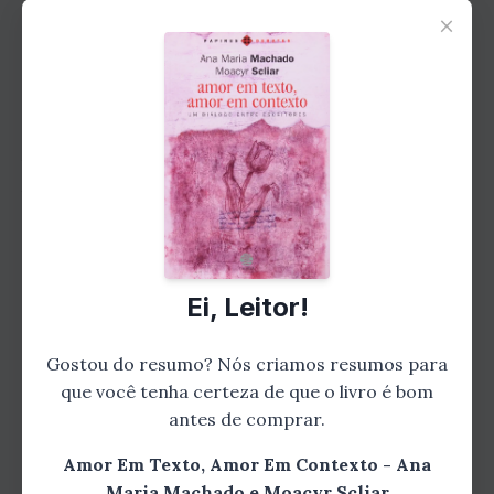
×
Crônicas que Refletem a
Vida Real
As crônicas presentes em "Amor em Texto,
Amor em Contexto" são como janelas para a
vida real. Ana Maria Machado e Moacyr Scliar
compartilham suas observações sobre o amor,
os relacionamentos e as experiências
Ei, Leitor!
humanas de forma leve e bem-humorada.
Essas crônicas são um convite para refletir
Gostou do resumo? Nós criamos resumos para
sobre nossas próprias vidas e sobre as
que você tenha certeza de que o livro é bom
complexidades do amor.
antes de comprar.
Amor Em Texto, Amor Em Contexto - Ana
Ensaios que Desafiam o
Maria Machado e Moacyr Scliar