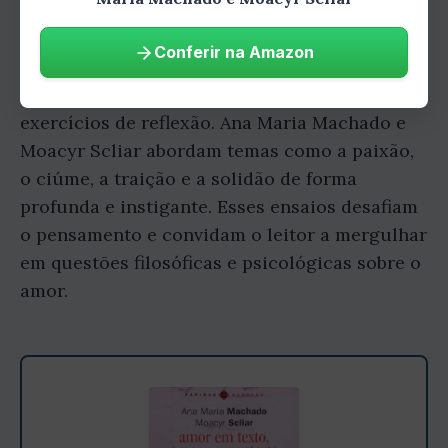
Pensamento
Conferir na Amazon
Os ensaios incluídos no livro são verdadeiros
exercícios de reflexão. Ana Maria Machado e
Moacyr Scliar abordam temas como a paixão,
o ciúme, a traição e a solidão de forma
profunda e instigante. Esses ensaios desafiam
o pensamento e convidam o leitor a mergulhar
em questões filosóficas e psicológicas sobre o
amor.