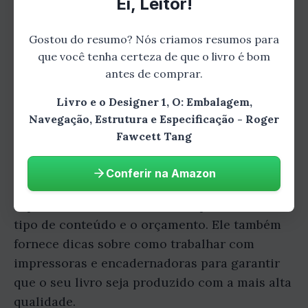
Ei, Leitor!
envolvente.
Gostou do resumo? Nós criamos resumos para
que você tenha certeza de que o livro é bom
Especificação
antes de comprar.
Livro e o Designer 1, O: Embalagem,
A quarta parte do livro, "Especificação", aborda
Navegação, Estrutura e Especificação - Roger
os aspectos técnicos do design de livros, como
Fawcett Tang
tamanho de página, margens e espaçamento
entre linhas. Tang discute os diferentes
Conferir na Amazon
fatores que precisam ser considerados ao
especificar o seu livro, como o público-alvo, o
tipo de conteúdo e o orçamento. Ele também
fornece dicas sobre como trabalhar com
impressoras e encadernadoras para garantir
que o seu livro seja produzido com a mais alta
qualidade.