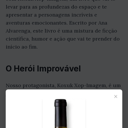
levar para as profundezas do espaço e te
apresentar a personagens incríveis e
aventuras emocionantes. Escrito por Ana
Alvarenga, este livro é uma mistura de ficção
científica, humor e ação que vai te prender do
início ao fim.
O Herói Improvável
Nosso protagonista, Koxuk Xop-Imagem, é um
jovem alienígena que vive no planeta Xop-
×
Imagem. Ele é um pouco desajeitado e não é
muito bom em se encaixar, mas tem um
coração de ouro e uma determinação
inabalável. Quando seu planeta é ameaçado