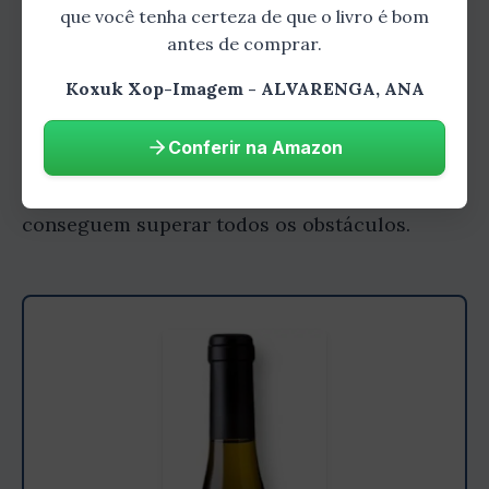
que você tenha certeza de que o livro é bom
Koxuk e seus amigos enfrentam uma série de
antes de comprar.
desafios e perigos em sua jornada. Eles
Koxuk Xop-Imagem - ALVARENGA, ANA
precisam lutar contra alienígenas hostis,
escapar de armadilhas mortais e resolver
Conferir na Amazon
quebra-cabeças complexos. Mas com coragem,
determinação e um pouco de sorte, eles
conseguem superar todos os obstáculos.