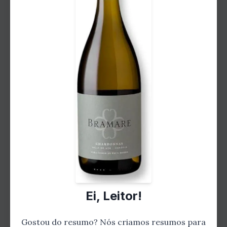
por uma força alienígena maligna, Koxuk se vê
como o único que pode salvá-lo.
A Missão
Koxuk embarca em uma missão para
encontrar o lendário Cristal da Verdade, a
única coisa que pode derrotar a força
alienígena. Ao longo do caminho, ele conhece
uma variedade de personagens interessantes,
incluindo a bela princesa Lúcia, o sábio
mestre Yoda e o hilário robô R2-D2.
Ei, Leitor!
As Aventuras
Gostou do resumo? Nós criamos resumos para