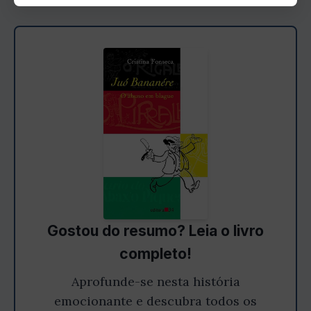
Gostou do resumo? Leia o livro
completo!
Aprofunde-se nesta história
emocionante e descubra todos os