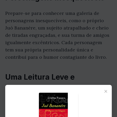
Prepare-se para conhecer uma galeria de
personagens inesquecíveis, como o próprio
Juó Bananére, um sujeito atrapalhado e cheio
de tiradas engraçadas, e sua turma de amigos
igualmente excêntricos. Cada personagem
tem sua própria personalidade única e
contribui para o humor contagiante do livro.
Uma Leitura Leve e
Despretensiosa
×
"Juó Bananére o Abuso Em Blague" é uma
leitura leve e despretensiosa, perfeita para