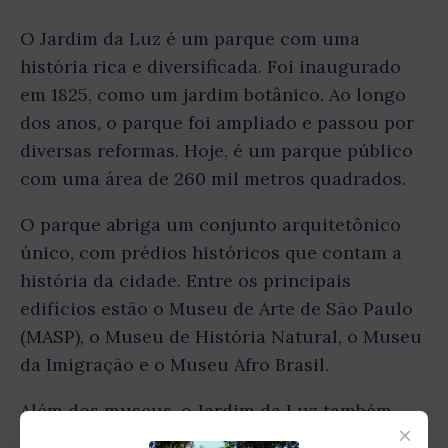
O Jardim da Luz é um parque com uma
história rica e diversificada. Foi inaugurado
em 1825, como um jardim botânico. Ao longo
dos anos, o parque foi ampliado e passou por
diversas reformas. Hoje, é um parque público
com uma área de 260 mil metros quadrados.
O parque abriga um conjunto arquitetônico
único, com prédios históricos que contam a
história da cidade. Entre os principais
edifícios estão o Museu de Arte de São Paulo
(MASP), o Museu de História Natural, o Museu
da Imigração e o Museu Afro Brasil.
Além dos museus, o Jardim da Luz também
×
abriga outros espaços culturais, como o