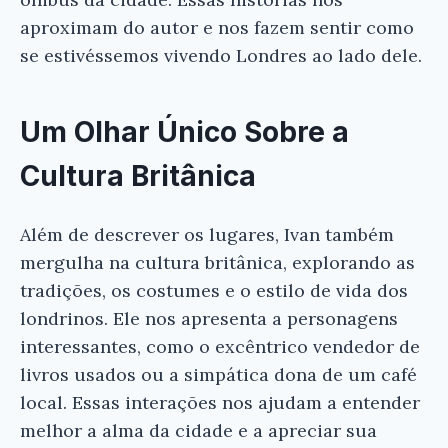
aproximam do autor e nos fazem sentir como
se estivéssemos vivendo Londres ao lado dele.
Um Olhar Único Sobre a
Ei, Leitor!
Cultura Britânica
Gostou do resumo? Nós criamos resumos para
que você tenha certeza de que o livro é bom
Além de descrever os lugares, Ivan também
antes de comprar.
mergulha na cultura britânica, explorando as
Ivan Vê o Mundo - Crônicas de Londres -
tradições, os costumes e o estilo de vida dos
Ivan Lessa
londrinos. Ele nos apresenta a personagens
interessantes, como o excêntrico vendedor de
Conferir na Amazon
livros usados ou a simpática dona de um café
local. Essas interações nos ajudam a entender
melhor a alma da cidade e a apreciar sua