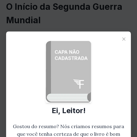
O Início da Segunda Guerra
Mundial
×
A Segunda Guerra Mundial começou com a
invasão da Polônia pela Alemanha em 1 de
setembro de 1939. A invasão da Polônia foi
uma violação do Tratado de Versalhes, que
havia sido assinado após a Primeira Guerra
Mundial. O Tratado de Versalhes havia
limitado o tamanho do exército alemão e
proibido a Alemanha de anexar territórios.
Ei, Leitor!
A invasão da Polônia levou à declaração de
guerra da Grã-Bretanha e da França contra a
Gostou do resumo? Nós criamos resumos para
Alemanha. A guerra começou na Europa, mas
que você tenha certeza de que o livro é bom