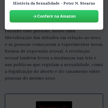
História da Sexualidade - Peter N. Stearns
A revolução sexual foi um período de
Conferir na Amazon
mudanças sociais e culturais que ocorreu na
década de 1960 e início da década de 1970.
Durante esse período, houve uma
liberalização das atitudes em relação ao sexo,
e as pessoas começaram a experimentar novas
formas de expressão sexual. A revolução
sexual também levou a mudanças nas leis e
nas políticas que regulam a sexualidade, como
a legalização do aborto e do casamento entre
pessoas do mesmo sexo.