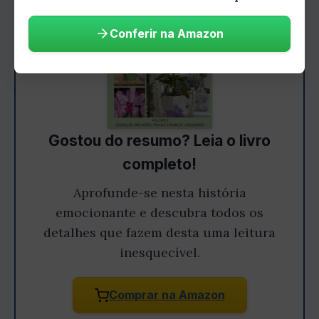
Conferir na Amazon
Gostou do resumo? Leia o livro
completo!
Aprofunde-se nesta história
emocionante e descubra todos os
detalhes que fazem desta uma leitura
inesquecível.
Comprar na Amazon