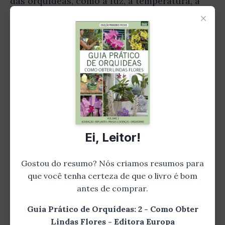
das orquídeas, como a luz, a temperatura, a
umidade e a nutrição. Você também aprenderá
×
sobre as diferentes técnicas que podem ser
usadas para estimular a floração das
orquídeas.
Com este livro, você terá todas as informações
necessárias para cultivar orquídeas lindas e
saudáveis. Você aprenderá a escolher as
melhores orquídeas para o seu ambiente,
Ei, Leitor!
como cuidar delas para que floresçam
lindamente, e como resolver quaisquer
Gostou do resumo? Nós criamos resumos para
problemas que possam surgir.
que você tenha certeza de que o livro é bom
antes de comprar.
Guia Prático de Orquídeas: 2 - Como Obter
Lindas Flores - Editora Europa