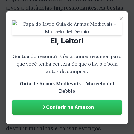
alvos a distâncias impressionantes. As bestas,
com seus mecanismos de disparo poderosos,
×
eram ainda mais precisas e mortais.
Ei, Leitor!
Máquinas de Cerco: A
Gostou do resumo? Nós criamos resumos para
Destruição Implacável
que você tenha certeza de que o livro é bom
antes de comprar.
As máquinas de cerco eram as armas mais
Guia de Armas Medievais - Marcelo del
poderosas e temidas na guerra medieval.
Debbio
Imagine enormes torres de cerco, capazes de
escalar muralhas e lançar projéteis
Conferir na Amazon
devastadores. As catapultas e trabucos
lançavam pedras gigantescas, capazes de
destruir muralhas e causar estragos