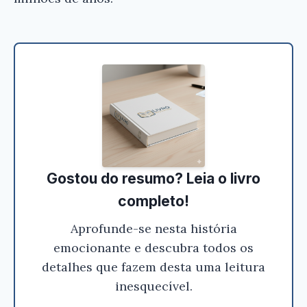
Ei, Leitor!
Gostou do resumo? Nós criamos resumos para
que você tenha certeza de que o livro é bom
antes de comprar.
Introdução ao Estudo da Botânica
Sistemática - Alarich R. Schultz
Gostou do resumo? Leia o livro
Conferir na Amazon
completo!
Aprofunde-se nesta história
emocionante e descubra todos os
detalhes que fazem desta uma leitura
inesquecível.