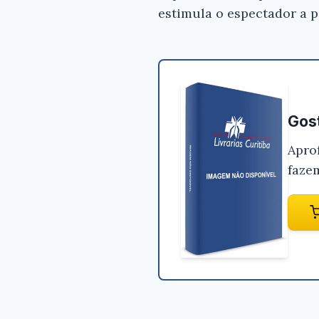
estimula o espectador a p
Gost
Apro
faze