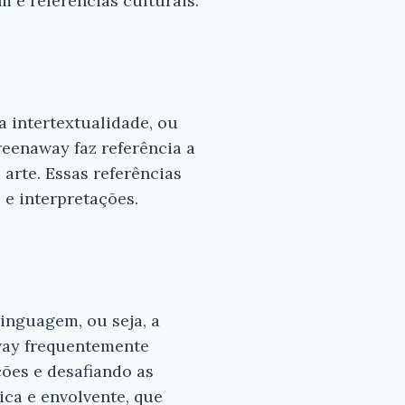
 e referências culturais.
s para
 bom
Peter
 intertextualidade, ou
Greenaway faz referência a
 arte. Essas referências
 e interpretações.
inguagem, ou seja, a
away frequentemente
ões e desafiando as
ica e envolvente, que