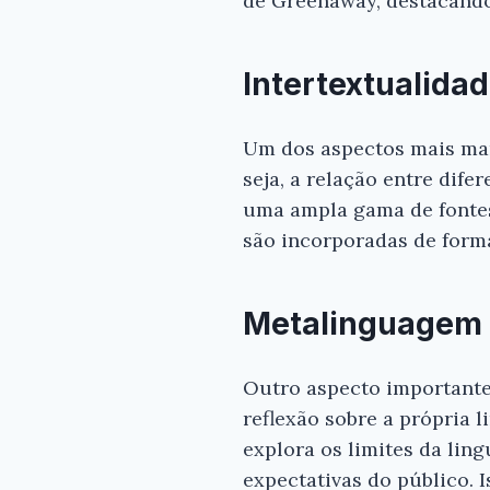
de Greenaway, destacando 
Intertextualida
Um dos aspectos mais mar
seja, a relação entre dife
uma ampla gama de fontes, 
são incorporadas de forma
Metalinguagem
Outro aspecto importante
reflexão sobre a própria
explora os limites da li
expectativas do público. 