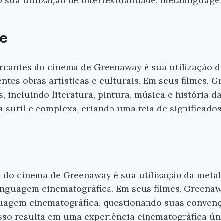
sua utilização de intertextualidade, metalinguagem
Gostou do resumo? Nós criamos resumo
que você tenha certeza de que o livro é
antes de comprar.
de
Introdução ao Cinema Intertextual de 
Greenaway - Wilton Garcia
cantes do cinema de Greenaway é sua utilização da
rentes obras artísticas e culturais. Em seus filmes, 
Conferir na Amazon
incluindo literatura, pintura, música e história da
 sutil e complexa, criando uma teia de significados
 do cinema de Greenaway é sua utilização da metal
 linguagem cinematográfica. Em seus filmes, Green
nguagem cinematográfica, questionando suas convenç
Isso resulta em uma experiência cinematográfica ún