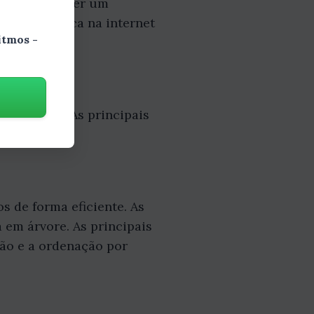
 para resolver um
desde a busca na internet
itmos -
 eficiente. As principais
s de forma eficiente. As
a em árvore. As principais
ão e a ordenação por