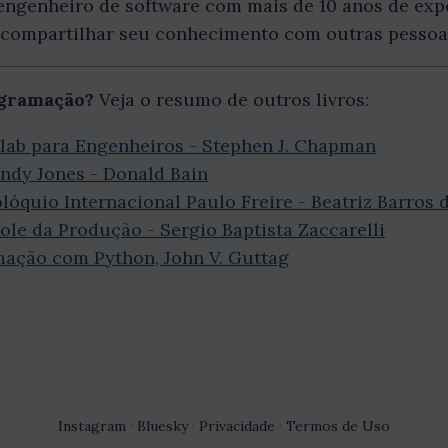
engenheiro de software com mais de 10 anos de exp
compartilhar seu conhecimento com outras pessoa
ogramação?
Veja o resumo de outros livros:
ab para Engenheiros - Stephen J. Chapman
ndy Jones - Donald Bain
quio Internacional Paulo Freire - Beatriz Barros de
le da Produção - Sergio Baptista Zaccarelli
mação com Python, John V. Guttag
Instagram
·
Bluesky
·
Privacidade
·
Termos de Uso