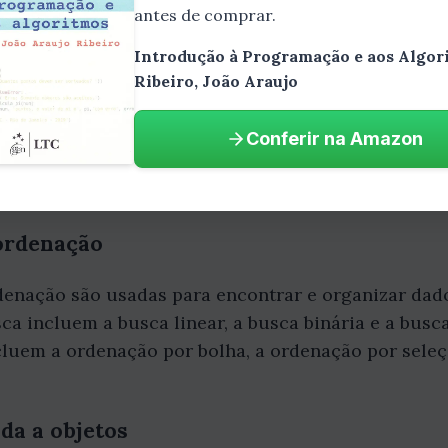
to de instruções passo a passo que pode ser usado
antes de comprar.
são usados em uma ampla variedade de aplicações, 
Introdução à Programação e aos Algor
aéreo.
Ribeiro, João Araujo
Conferir na Amazon
o usadas para organizar e armazenar dados de forma
 listas, pilhas, filas e árvores.
 ordenação
denação são usadas para encontrar e organizar dado
ca incluem a busca linear, a busca binária e a busc
cluem a ordenação por bolha, a ordenação por seleç
da a objetos