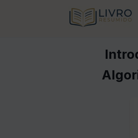
Intr
Algor