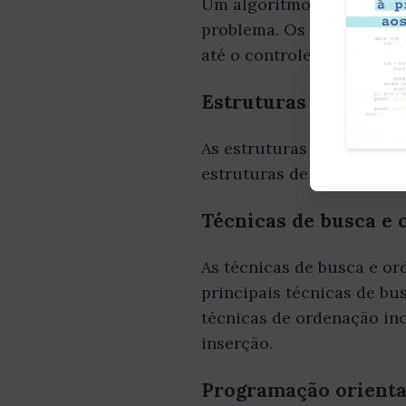
Um algoritmo é um conjun
problema. Os algoritmos 
até o controle de tráfego 
Estruturas de dados
As estruturas de dados sã
estruturas de dados incluem
Técnicas de busca e
As técnicas de busca e or
principais técnicas de bus
técnicas de ordenação in
inserção.
Programação orienta