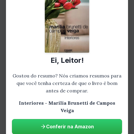
importância de se conectar com pessoas que
nos apoiam e nos fazem crescer.
Capítulo 3: A Carreira
No terceiro capítulo, Marília fala sobre sua
carreira. Ela conta como passou por diversos
empregos antes de encontrar sua verdadeira
Ei, Leitor!
paixão: escrever. Marília também compartilha
dicas valiosas sobre como encontrar uma
Gostou do resumo? Nós criamos resumos para
carreira que nos faça felizes e realizados.
que você tenha certeza de que o livro é bom
antes de comprar.
Capítulo 4: A Espiritualidade
Interiores - Marília Brunetti de Campos
Veiga
Conferir na Amazon