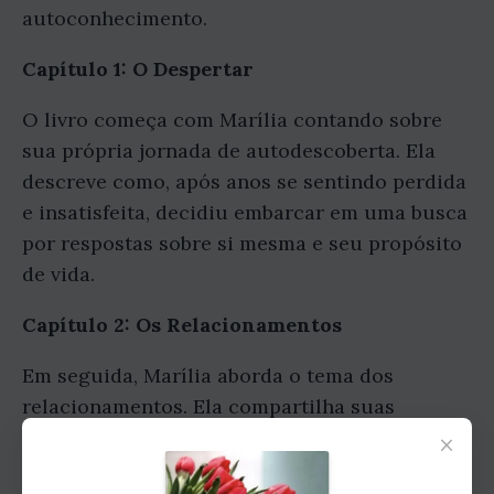
autoconhecimento.
Capítulo 1: O Despertar
O livro começa com Marília contando sobre
sua própria jornada de autodescoberta. Ela
descreve como, após anos se sentindo perdida
e insatisfeita, decidiu embarcar em uma busca
por respostas sobre si mesma e seu propósito
de vida.
Capítulo 2: Os Relacionamentos
Em seguida, Marília aborda o tema dos
relacionamentos. Ela compartilha suas
experiências em relacionamentos amorosos,
×
familiares e de amizade, e reflete sobre a