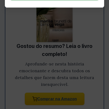
Gostou do resumo? Leia o livro
completo!
Aprofunde-se nesta história
emocionante e descubra todos os
detalhes que fazem desta uma leitura
inesquecível.
Comprar na Amazon