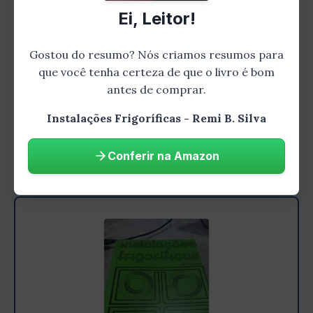
ser resfriado.
Ei, Leitor!
Gostou do resumo? Nós criamos resumos para
Tipos de sistemas de
que você tenha certeza de que o livro é bom
refrigeração
antes de comprar.
Instalações Frigoríficas - Remi B. Silva
Existem dois tipos principais de sistemas de
refrigeração:
Conferir na Amazon