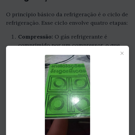
O princípio básico da refrigeração é o ciclo de
refrigeração. Esse ciclo envolve quatro etapas:
Compressão:
O gás refrigerante é
comprimido por um compressor, o que
×
aumenta sua pressão e temperatura.
Condensação:
O gás refrigerante quente
é então resfriado por um condensador, o
que o transforma em líquido.
Expansão:
O líquido refrigerante é então
expandido por uma válvula de expansão,
o que diminui sua pressão e temperatura.
Evaporação:
O líquido refrigerante frio é
então vaporizado por um evaporador, o
que absorve calor do ambiente ou objeto a