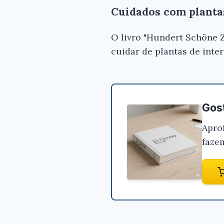
Cuidados com plantas
O livro "Hundert Schöne 
cuidar de plantas de inte
Gost
Apro
faze