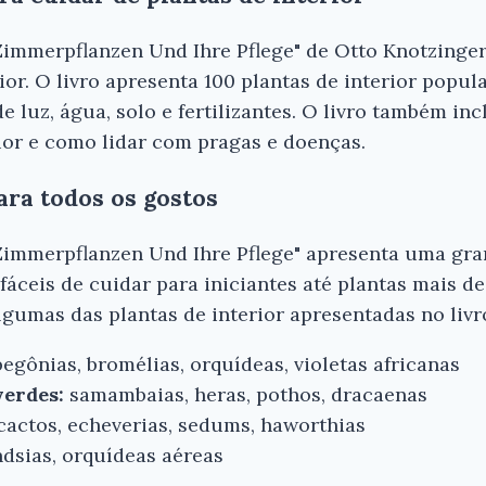
Zimmerpflanzen Und Ihre Pflege" de Otto Knotzinge
rior. O livro apresenta 100 plantas de interior popu
 luz, água, solo e fertilizantes. O livro também in
ior e como lidar com pragas e doenças.
ara todos os gostos
Zimmerpflanzen Und Ihre Pflege" apresenta uma gra
 fáceis de cuidar para iniciantes até plantas mais d
Algumas das plantas de interior apresentadas no livr
egônias, bromélias, orquídeas, violetas africanas
verdes:
samambaias, heras, pothos, dracaenas
cactos, echeverias, sedums, haworthias
ndsias, orquídeas aéreas