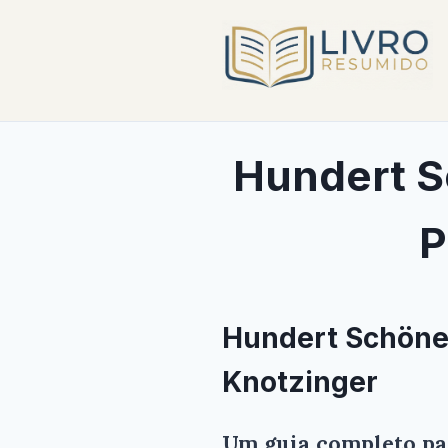
Hundert S
P
Hundert Schöne 
Knotzinger
Um guia completo par