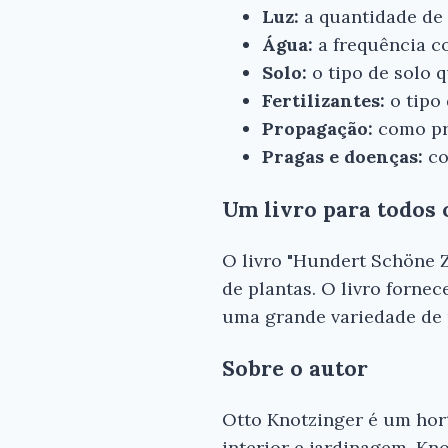
Luz:
a quantidade de 
Água:
a frequência c
Solo:
o tipo de solo 
Fertilizantes:
o tipo 
Propagação:
como pr
Pragas e doenças:
co
Um livro para todos 
O livro "Hundert Schöne Z
de plantas. O livro forne
uma grande variedade de p
Sobre o autor
Otto Knotzinger é um horti
interior e jardinagem. Kn