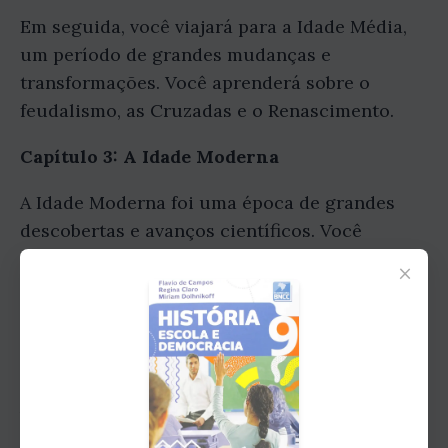
Em seguida, você viajará para a Idade Média,
um período de grandes mudanças e
transformações. Você aprenderá sobre o
feudalismo, as Cruzadas e o Renascimento.
Capítulo 3: A Idade Moderna
A Idade Moderna foi uma época de grandes
descobertas e avanços científicos. Você
aprenderá sobre a Revolução Industrial, a
×
Revolução Francesa e a Primeira Guerra
Mundial.
Capítulo 4: A Idade Contemporânea
A Idade Contemporânea é o período em que
vivemos. Você aprenderá sobre a Segunda