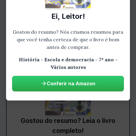
Guerra Mundial, a Guerra Fria e a
globalização.
Ei, Leitor!
Capítulo 5: O Brasil na história
Gostou do resumo? Nós criamos resumos para
que você tenha certeza de que o livro é bom
antes de comprar.
História - Escola e democracia - 7º ano -
Vários autores
Conferir na Amazon
Gostou do resumo? Leia o livro
completo!