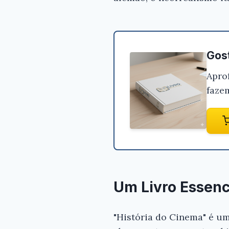
Gost
Apro
faze
Um Livro Essenc
"História do Cinema" é um