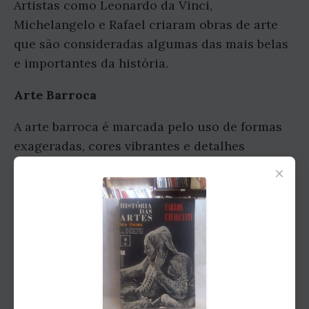
Artistas como Leonardo da Vinci,
Michelangelo e Rafael criaram obras de arte
que são consideradas algumas das mais belas
e importantes da história.
Arte Barroca
A arte barroca é marcada pelo uso de formas
exageradas, cores vibrantes e detalhes
intrincados. As igrejas barrocas, os palácios e
×
as esculturas são alguns dos exemplos mais
famosos da arte barroca.
Arte Neoclássica
O Neoclassicismo foi um movimento artístico
que surgiu no final do século XVIII e início do
século XIX. Os artistas neoclássicos se