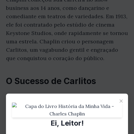
business aos 14 anos, como dançarino e
comediante em teatros de variedades. Em 1913,
ele foi contratado pelo estúdio de cinema
Keystone Studios, onde rapidamente se tornou
uma estrela. Chaplin criou o personagem
Carlitos, um vagabundo gentil e engraçado
que conquistou o coração do público.
O Sucesso de Carlitos
Chaplin estrelou uma série de filmes de
×
sucesso para o Keystone Studios, incluindo "O
Vagabundo" (1915), "O Imigrante" (1917) e "O
Ei, Leitor!
Garoto" (1921). Em 1919, ele fundou sua própria
produtora, a United Artists, e passou a