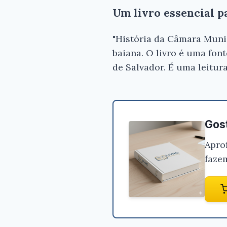
Um livro essencial p
"História da Câmara Munic
baiana. O livro é uma fon
de Salvador. É uma leitura
Gost
Apro
faze