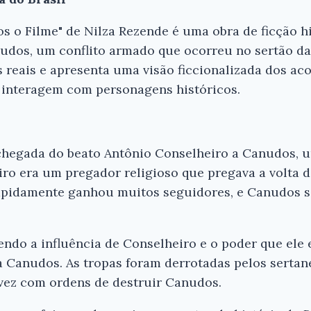
s o Filme" de Nilza Rezende é uma obra de ficção h
udos, um conflito armado que ocorreu no sertão da 
s reais e apresenta uma visão ficcionalizada dos a
e interagem com personagens históricos.
chegada do beato Antônio Conselheiro a Canudos,
iro era um pregador religioso que pregava a volta d
rapidamente ganhou muitos seguidores, e Canudos 
endo a influência de Conselheiro e o poder que ele
Ei, Leitor!
a Canudos. As tropas foram derrotadas pelos sertan
 vez com ordens de destruir Canudos.
Gostou do resumo? Nós criamos resumo