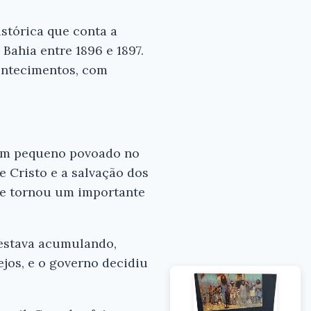
istórica que conta a
Bahia entre 1896 e 1897.
contecimentos, com
 um pequeno povoado no
e Cristo e a salvação dos
se tornou um importante
×
 estava acumulando,
ejos, e o governo decidiu
s para