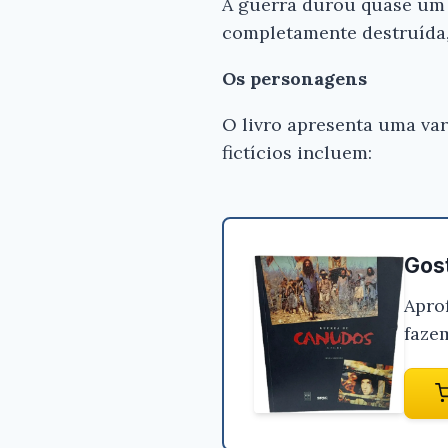
A guerra durou quase um a
completamente destruída,
Os personagens
O livro apresenta uma var
fictícios incluem:
Gost
Apro
faze