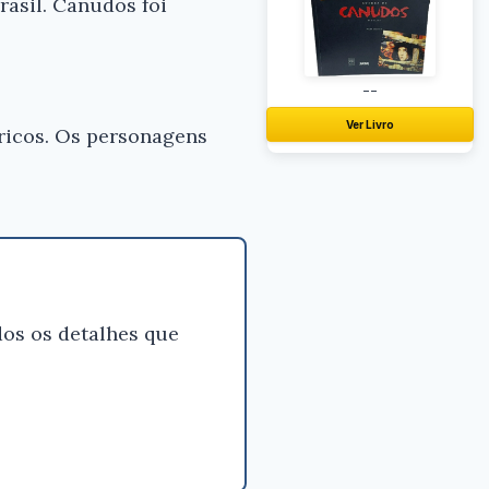
rasil. Canudos foi
 bom
zende
--
Ver Livro
óricos. Os personagens
os os detalhes que