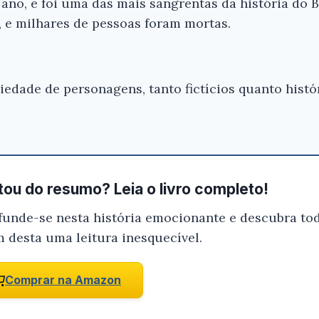
no, e foi uma das mais sangrentas da história do B
que você tenha certeza de que o livro é
 e milhares de pessoas foram mortas.
antes de comprar.
Guerra de Canudos o Filme - Nilza Re
iedade de personagens, tanto fictícios quanto hist
Conferir na Amazon
ou do resumo? Leia o livro completo!
funde-se nesta história emocionante e descubra tod
m desta uma leitura inesquecível.
Comprar na Amazon