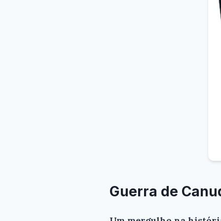
Guerra de Canud
Um mergulho na história