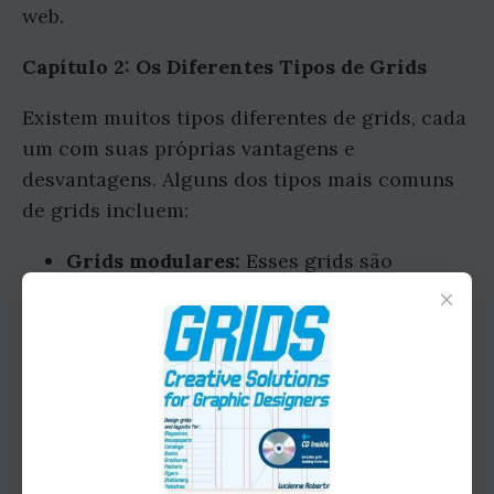
web.
Capítulo 2: Os Diferentes Tipos de Grids
Existem muitos tipos diferentes de grids, cada
um com suas próprias vantagens e
desvantagens. Alguns dos tipos mais comuns
de grids incluem:
Grids modulares:
Esses grids são
baseados em um módulo, que é uma
×
unidade básica de medida. Os módulos
podem ser usados para criar uma
variedade de layouts diferentes.
Grids hierárquicos:
Esses grids são
baseados em uma hierarquia de
elementos, com os elementos mais