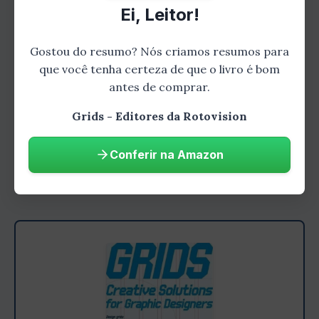
importantes sendo colocados no topo da
Ei, Leitor!
hierarquia.
Grids fluidos:
Esses grids são baseados
Gostou do resumo? Nós criamos resumos para
em porcentagens, o que permite que eles
que você tenha certeza de que o livro é bom
antes de comprar.
se adaptem a diferentes tamanhos de tela.
Grids - Editores da Rotovision
Capítulo 3: Como Usar Grids
Existem muitas maneiras diferentes de usar
Conferir na Amazon
grids. Algumas dicas para usar grids incluem: