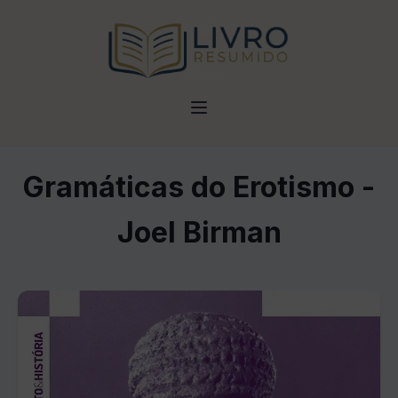
Gramáticas do Erotismo -
Joel Birman