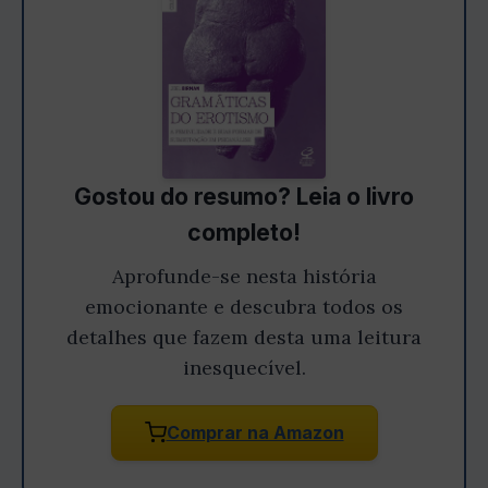
Gostou do resumo? Leia o livro
completo!
Aprofunde-se nesta história
emocionante e descubra todos os
detalhes que fazem desta uma leitura
inesquecível.
Comprar na Amazon