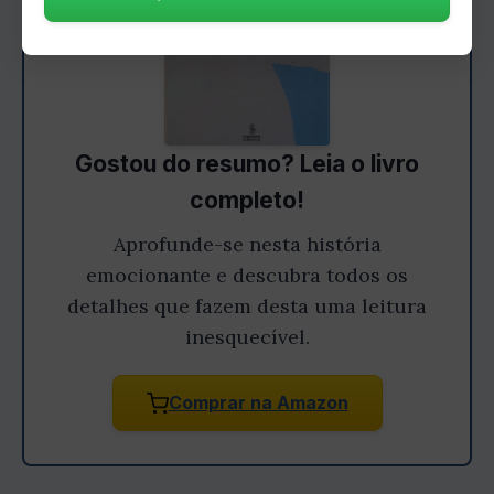
Gostou do resumo? Leia o livro
completo!
Aprofunde-se nesta história
emocionante e descubra todos os
detalhes que fazem desta uma leitura
inesquecível.
Comprar na Amazon