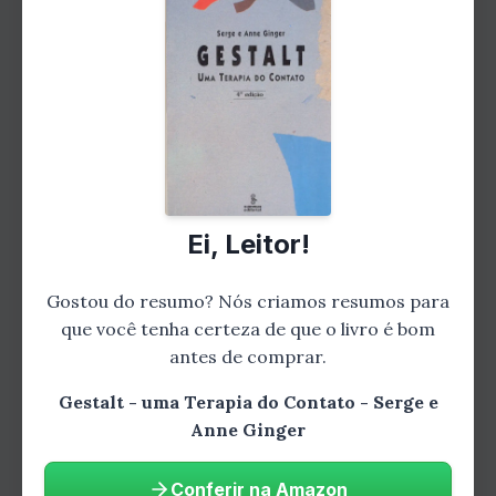
As Técnicas Usadas na
Gestalt-Terapia
Os terapeutas gestálticos usam uma
variedade de técnicas para ajudar seus
clientes a entrar em contato consigo mesmos
Ei, Leitor!
e com os outros. Algumas das técnicas mais
comuns incluem:
Gostou do resumo? Nós criamos resumos para
que você tenha certeza de que o livro é bom
antes de comprar.
Gestalt - uma Terapia do Contato - Serge e
Anne Ginger
Conferir na Amazon