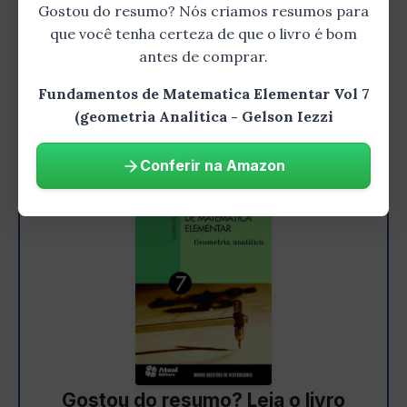
cartesiano pode ser calculada usando a
Gostou do resumo? Nós criamos resumos para
fórmula da distância entre dois pontos. A
que você tenha certeza de que o livro é bom
fórmula da distância é dada por d = √((x2 -
antes de comprar.
x1)^2 + (y2 - y1)^2), onde (x1, y1) e (x2, y2) são
Fundamentos de Matematica Elementar Vol 7
as coordenadas dos dois pontos.
(geometria Analitica - Gelson Iezzi
Conferir na Amazon
Gostou do resumo? Leia o livro