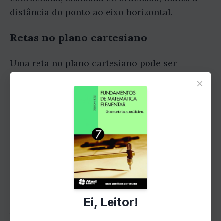
distância do ponto ao eixo horizontal.
Retas no plano cartesiano
Uma reta no plano cartesiano pode ser
representada por uma equação linear. A
×
equação de uma reta é da forma y = mx + b,
onde m é o coeficiente angular da reta e b é o
coeficiente linear. O coeficiente angular
representa a inclinação da reta, enquanto o
coeficiente linear representa o ponto em que a
reta cruza o eixo vertical.
Distância entre dois pontos
Ei, Leitor!
A distância entre dois pontos no plano