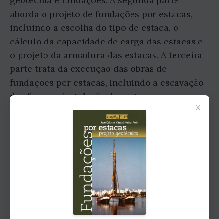
geotecnia e fundações. A segunda parte
aborda o projeto de fundações por estacas,
incluindo a escolha do tipo de estaca, o
cálculo da capacidade de carga das estacas e
o projeto da armadura das estacas. A terceira
parte trata da execução das obras de
fundações por estacas, incluindo a escavação
dos furos, a instalação das estacas e o
×
controle de qualidade das obras.