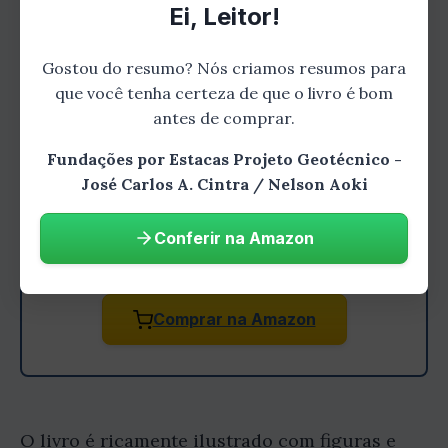
Ei, Leitor!
Gostou do resumo? Nós criamos resumos para
que você tenha certeza de que o livro é bom
Gostou do resumo? Leia o livro
antes de comprar.
completo!
Fundações por Estacas Projeto Geotécnico -
Aprofunde-se nesta história
José Carlos A. Cintra / Nelson Aoki
emocionante e descubra todos os
detalhes que fazem desta uma leitura
Conferir na Amazon
inesquecível.
Comprar na Amazon
O livro é ricamente ilustrado com figuras e