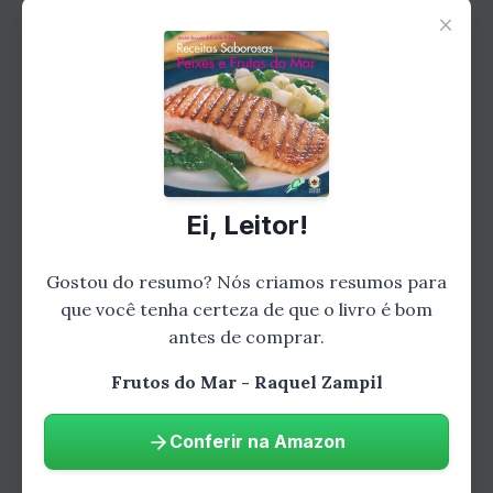
×
encontrará receitas para preparar camarões,
lagostas, caranguejos e siris. Há receitas para
crustáceos grelhados, cozidos, assados e
fritos, e também para pratos como paella e
risoto de frutos do mar.
Capítulo 4: Receitas de Moluscos
Ei, Leitor!
Gostou do resumo? Nós criamos resumos para
que você tenha certeza de que o livro é bom
antes de comprar.
Frutos do Mar - Raquel Zampil
Conferir na Amazon