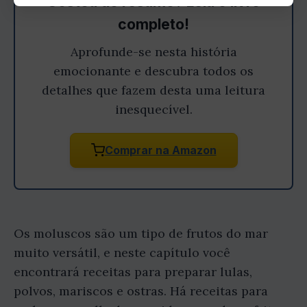
Gostou do resumo? Leia o livro
completo!
Aprofunde-se nesta história
emocionante e descubra todos os
detalhes que fazem desta uma leitura
inesquecível.
Comprar na Amazon
Os moluscos são um tipo de frutos do mar
muito versátil, e neste capítulo você
encontrará receitas para preparar lulas,
polvos, mariscos e ostras. Há receitas para