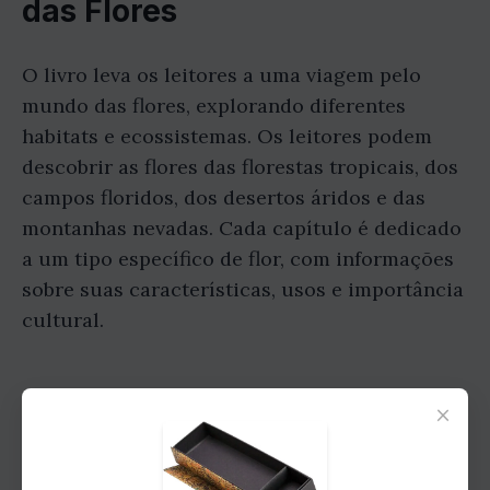
das Flores
O livro leva os leitores a uma viagem pelo
mundo das flores, explorando diferentes
habitats e ecossistemas. Os leitores podem
descobrir as flores das florestas tropicais, dos
campos floridos, dos desertos áridos e das
montanhas nevadas. Cada capítulo é dedicado
a um tipo específico de flor, com informações
sobre suas características, usos e importância
cultural.
O Significado das Flores
×
O livro também explora o significado