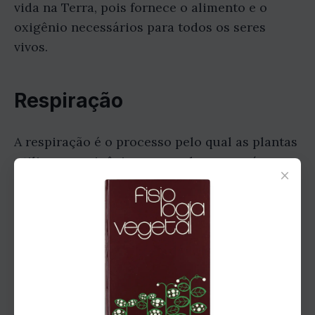
vida na Terra, pois fornece o alimento e o
oxigênio necessários para todos os seres
vivos.
Respiração
A respiração é o processo pelo qual as plantas
utilizam o oxigênio para quebrar os açúcares
×
e liberar energia. É um processo essencial
para a vida das plantas, pois fornece a energia
necessária para o crescimento e
desenvolvimento.