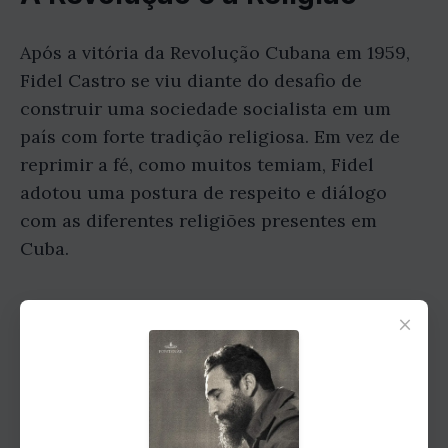
Após a vitória da Revolução Cubana em 1959,
Fidel Castro se viu diante do desafio de
construir uma sociedade socialista em um
país com forte tradição religiosa. Em vez de
reprimir a fé, como muitos temiam, Fidel
adotou uma postura de respeito e diálogo
com as diferentes religiões presentes em
Cuba.
×
O Encontro com a Teologia
da Libertação
Um dos momentos mais significativos na