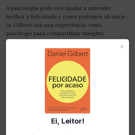
A psicologia pode nos ajudar a entender
melhor a felicidade e como podemos alcançá-
la. Gilbert usa sua experiência como
psicólogo para compartilhar insights
fascinantes sobre o funcionamento da mente
×
humana e como nossas emoções e
pensamentos influenciam nossa felicidade.
Os Mitos da Felicidade
Existem muitos mitos sobre a felicidade.
Gilbert desmascara alguns desses mitos
comuns, como a ideia de que o dinheiro pode
Ei, Leitor!
comprar felicidade ou que a felicidade é um
estado permanente. Ele mostra que a