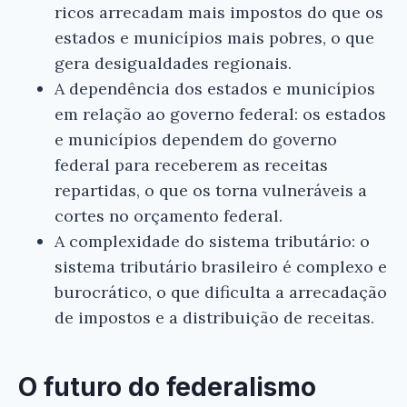
ricos arrecadam mais impostos do que os
estados e municípios mais pobres, o que
gera desigualdades regionais.
A dependência dos estados e municípios
×
em relação ao governo federal: os estados
e municípios dependem do governo
federal para receberem as receitas
repartidas, o que os torna vulneráveis a
cortes no orçamento federal.
A complexidade do sistema tributário: o
Ei, Leitor!
sistema tributário brasileiro é complexo e
burocrático, o que dificulta a arrecadação
Gostou do resumo? Nós criamos resumos para
de impostos e a distribuição de receitas.
que você tenha certeza de que o livro é bom
antes de comprar.
O futuro do federalismo
Federalismo Fiscal - Elcio Fonseca Reis