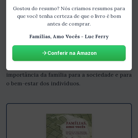
Contemporânea
Gostou do resumo? Nós criamos resumos para
que você tenha certeza de que o livro é bom
Ferry também aborda os desafios enfrentados
antes de comprar.
pela família contemporânea, como o aumento
Famílias, Amo Vocês - Luc Ferry
do divórcio, a queda da natalidade e o
crescimento das famílias monoparentais. Ele
Conferir na Amazon
discute as causas desses desafios e propõe
soluções para enfrentá-los, defendendo a
importância da família para a sociedade e para
o bem-estar dos indivíduos.