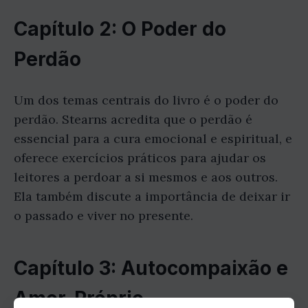
Capítulo 2: O Poder do
Perdão
Um dos temas centrais do livro é o poder do
perdão. Stearns acredita que o perdão é
essencial para a cura emocional e espiritual, e
oferece exercícios práticos para ajudar os
leitores a perdoar a si mesmos e aos outros.
Ela também discute a importância de deixar ir
o passado e viver no presente.
Capítulo 3: Autocompaixão e
Amor-Próprio