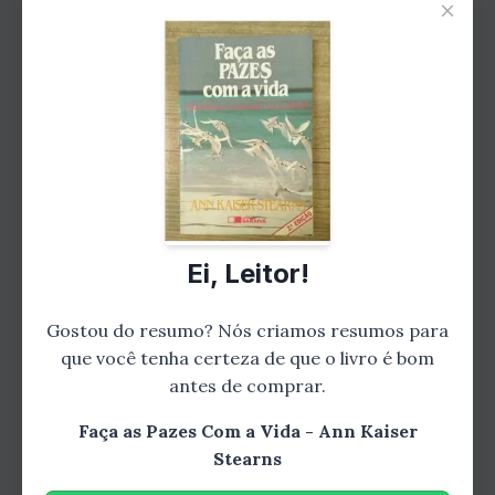
×
Stearns enfatiza a importância da
autocompaixão e do amor-próprio como base
para uma vida saudável e feliz. Ela oferece
ferramentas para ajudar os leitores a
desenvolver uma relação mais positiva
consigo mesmos, incluindo exercícios de
autocuidado, meditação e afirmações
positivas.
Ei, Leitor!
Gostou do resumo? Nós criamos resumos para
Capítulo 4: Encontrando o
que você tenha certeza de que o livro é bom
antes de comprar.
Propósito
Faça as Pazes Com a Vida - Ann Kaiser
Stearns
Stearns acredita que todos nós temos um
propósito único na vida, e que encontrá-lo é