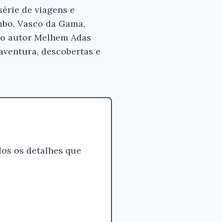
série de viagens e
×
mbo, Vasco da Gama,
 o autor Melhem Adas
 aventura, descobertas e
s para
 bom
m Adas
os os detalhes que