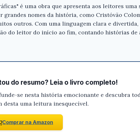
áficas" é uma obra que apresenta aos leitores uma 
or grandes nomes da história, como Cristóvão Colo
itos outros. Com uma linguagem clara e divertida,
Ei, Leitor!
o do leitor do início ao fim, contando histórias de
Gostou do resumo? Nós criamos resumo
que você tenha certeza de que o livro é
antes de comprar.
Expediçoes Geograficas 8 Ano - Melhe
ou do resumo? Leia o livro completo!
Conferir na Amazon
funde-se nesta história emocionante e descubra tod
m desta uma leitura inesquecível.
Comprar na Amazon