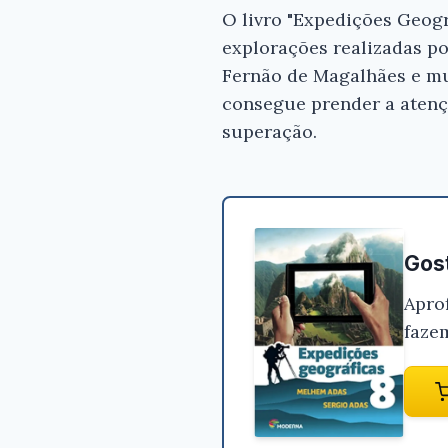
O livro "Expedições Geogr
explorações realizadas p
Fernão de Magalhães e mu
consegue prender a atençã
superação.
Gost
Apro
faze