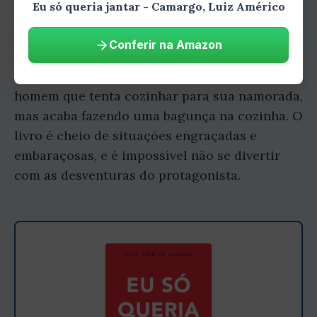
Eu só queria jantar - Camargo, Luiz Américo
Humorado
Conferir na Amazon
"Eu Só Queria Jantar" é um livro divertido e
bem-humorado que conta a história de um
homem que tenta cozinhar para sua namorada,
mas acaba fazendo uma bagunça na cozinha. O
livro é cheio de situações engraçadas e
embaraçosas, e é impossível não se divertir
com as desventuras do protagonista.