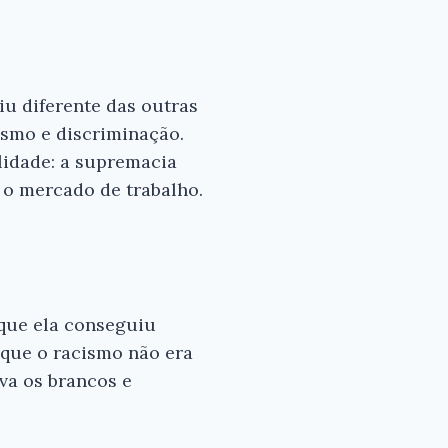
u diferente das outras
cismo e discriminação.
idade: a supremacia
 o mercado de trabalho.
×
s para
 bom
 que ela conseguiu
 que o racismo não era
va os brancos e
ad