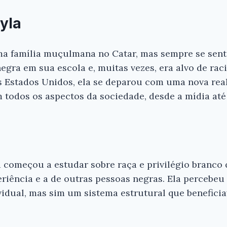
yla
a família muçulmana no Catar, mas sempre se senti
negra em sua escola e, muitas vezes, era alvo de ra
Estados Unidos, ela se deparou com uma nova real
 todos os aspectos da sociedade, desde a mídia até
Ei, Leitor!
Gostou do resumo? Nós criamos resumo
que você tenha certeza de que o livro é
 começou a estudar sobre raça e privilégio branco
antes de comprar.
riência e a de outras pessoas negras. Ela percebeu
idual, mas sim um sistema estrutural que beneficia
Eu e a Supremacia Branca - Layla F. Sa
Conferir na Amazon