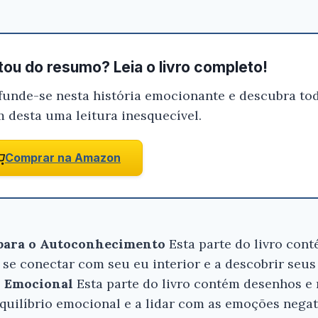
que você tenha certeza de que o livro é
antes de comprar.
Eu comigo! Livro para colorir - Gaspar
ou do resumo? Leia o livro completo!
Zibia
funde-se nesta história emocionante e descubra tod
m desta uma leitura inesquecível.
Conferir na Amazon
Comprar na Amazon
 para o Autoconhecimento
Esta parte do livro con
 se conectar com seu eu interior e a descobrir seus 
io Emocional
Esta parte do livro contém desenhos e
equilíbrio emocional e a lidar com as emoções negat