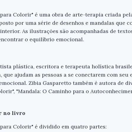
para Colorir" é uma obra de arte-terapia criada pela
posto por uma série de desenhos e mandalas que co
interior. As ilustrações são acompanhadas de text
a encontrar o equilíbrio emocional.
ista plástica, escritora e terapeuta holística brasil
a, que ajudam as pessoas a se conectarem com seu e
emocional. Zibia Gasparetto também é autora de dive
olorir", "Mandala: O Caminho para o Autoconhecimen
r no livro
Ei, Leitor!
para Colorir" é dividido em quatro partes:
Gostou do resumo? Nós criamos resumo