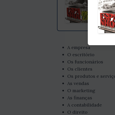
A empresa
O escritório
Os funcionários
Os clientes
Os produtos e serviç
As vendas
O marketing
As finanças
A contabilidade
O direito