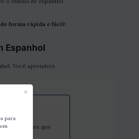
bre o ensino de espanhol
e forma rápida e fácil!
em Espanhol
nhol. Você aprenderá
×
s para
 bom
os os detalhes que