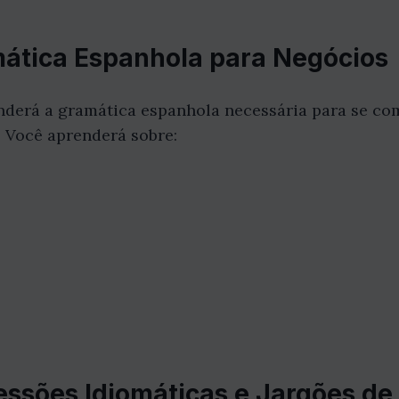
mática Espanhola para Negócios
enderá a gramática espanhola necessária para se c
 Você aprenderá sobre:
ressões Idiomáticas e Jargões d