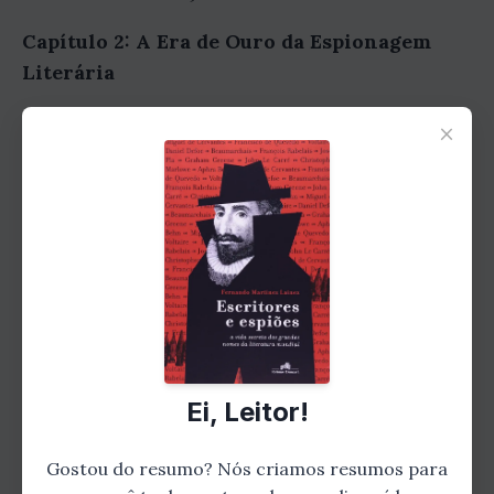
Capítulo 2: A Era de Ouro da Espionagem
Literária
O segundo capítulo aborda a era de ouro da
×
espionagem literária, que ocorreu no século
XX. Laínez apresenta histórias incríveis sobre
escritores como Graham Greene, Ernest
Hemingway e John le Carré, que se envolveram
em atividades de espionagem durante a
Primeira e a Segunda Guerra Mundial.
Capítulo 3: A Espionagem Literária na
América Latina
Ei, Leitor!
O terceiro capítulo do livro explora a
Gostou do resumo? Nós criamos resumos para
espionagem literária na América Latina.