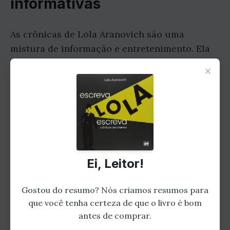
informativas
As crônicas de Lola Aranovich são uma
mistura de informação e entretenimento. Ela
consegue abordar temas complexos de forma
×
leve e descontraída, tornando a leitura
agradável para todos os públicos. Em seus
textos, Lola fala sobre a história do cinema,
analisa filmes, discute sobre a indústria
cinematográfica e compartilha suas
experiências pessoais.
Ei, Leitor!
Gostou do resumo? Nós criamos resumos para
que você tenha certeza de que o livro é bom
antes de comprar.