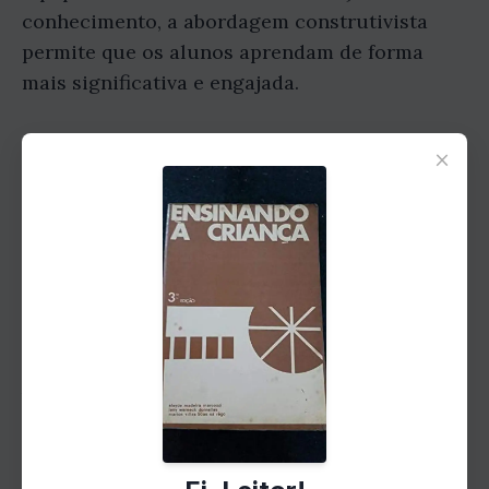
conhecimento, a abordagem construtivista
permite que os alunos aprendam de forma
mais significativa e engajada.
×
Como aplicar a abordagem
construtivista em sala de
aula?
Existem várias maneiras de aplicar a
abordagem construtivista em sala de aula.
Algumas estratégias incluem: