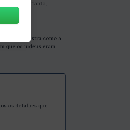
opeus e, portanto,
mo. Magnoli mostra como a
vam que os judeus eram
os os detalhes que