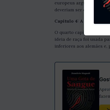
europeus argumentavam qu
deveriam ser colonizados.
Capítulo 4: A Raça e o N
O quarto capítulo do livr
ideia de raça foi usada p
inferiores aos alemães e,
Gost
Apro
faze