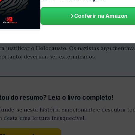
e os povos dessas regiões eram inferiores aos eur
Conferir na Amazon
azismo
o analisa a relação entre a ideia de raça e o nazis
ara justificar o Holocausto. Os nazistas argumenta
 portanto, deveriam ser exterminados.
ou do resumo? Leia o livro completo!
funde-se nesta história emocionante e descubra tod
m desta uma leitura inesquecível.