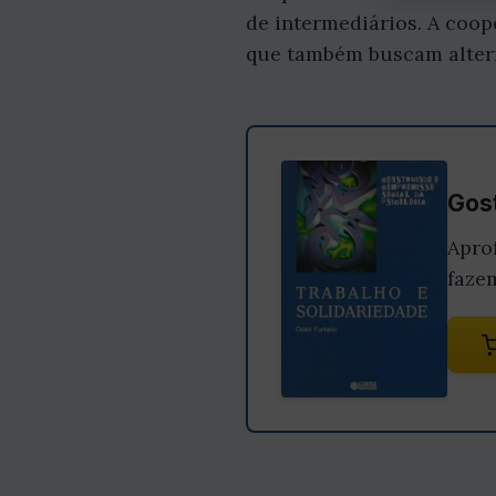
de intermediários. A coop
que também buscam alterna
Gost
Apro
faze