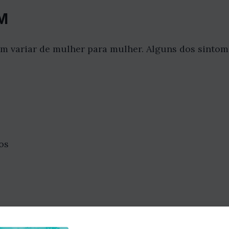
M
 variar de mulher para mulher. Alguns dos sinto
os