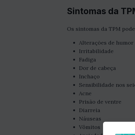
Sintomas da TP
Os sintomas da TPM podem
Alterações de humor
Irritabilidade
Fadiga
Dor de cabeça
Inchaço
Sensibilidade nos sei
Acne
Prisão de ventre
Diarreia
Náuseas
Vômitos