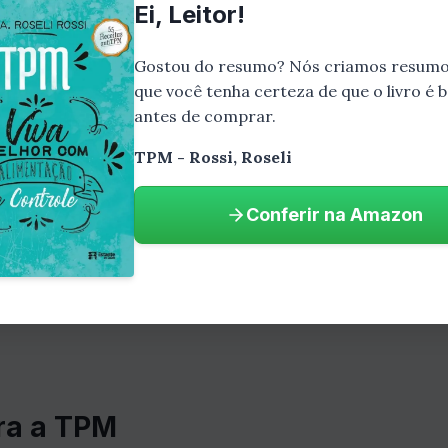
Ei, Leitor!
Gostou do resumo? Nós criamos resumo
que você tenha certeza de que o livro é
antes de comprar.
TPM - Rossi, Roseli
esconhecida, mas acredita-se que seja causada po
Conferir na Amazon
s
ra a TPM