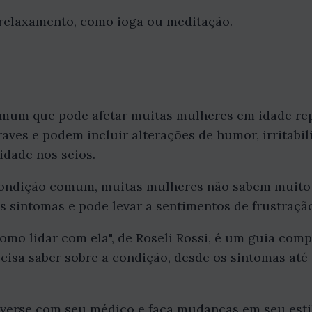
 relaxamento, como ioga ou meditação.
mum que pode afetar muitas mulheres em idade rep
aves e podem incluir alterações de humor, irritabili
idade nos seios.
ondição comum, muitas mulheres não sabem muito s
os sintomas e pode levar a sentimentos de frustraçã
como lidar com ela", de Roseli Rossi, é um guia comp
cisa saber sobre a condição, desde os sintomas até 
nverse com seu médico e faça mudanças em seu estil