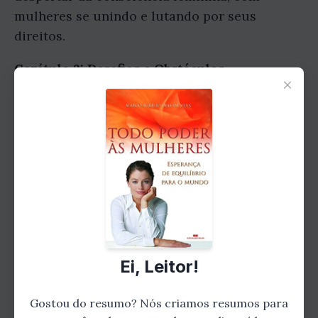
mulheres se unindo e lutando por seus
direitos.
Capítulo 2: Desafios e Obstáculos
×
Apesar dos avanços, o autor também aponta os
desafios e obstáculos que as mulheres ainda
enfrentam na sociedade atual. Ele discute
questões como a desigualdade salarial, a
violência doméstica e a falta de
representatividade feminina em cargos de
liderança. No entanto, o autor também
enfatiza que esses desafios não são
intransponíveis, e que as mulheres têm o
Ei, Leitor!
poder de superá-los.
Gostou do resumo? Nós criamos resumos para
Capítulo 3: Empoderamento Feminino: O