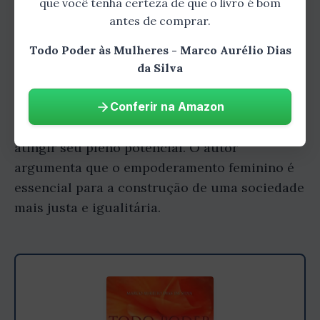
que você tenha certeza de que o livro é bom
Caminho para a Igualdade
antes de comprar.
O autor dedica uma parte significativa do livro
Todo Poder às Mulheres - Marco Aurélio Dias
para discutir o conceito de empoderamento
da Silva
feminino. Ele define empoderamento como o
processo de dar às mulheres as ferramentas e
Conferir na Amazon
recursos necessários para que elas possam
atingir seu pleno potencial. O autor
argumenta que o empoderamento feminino é
essencial para a construção de uma sociedade
mais justa e igualitária.