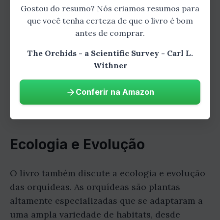
Gostou do resumo? Nós criamos resumos para
Aprofunde-se nesta história
que você tenha certeza de que o livro é bom
emocionante e descubra todos os
antes de comprar.
detalhes que fazem desta uma leitura
inesquecível.
The Orchids - a Scientific Survey - Carl L.
Withner
Comprar na Amazon
Conferir na Amazon
Ecologia e Evolução
O livro também discute a ecologia e evolução
das orquídeas. As orquídeas são plantas
altamente especializadas que se adaptaram a
uma ampla variedade de habitats, desde