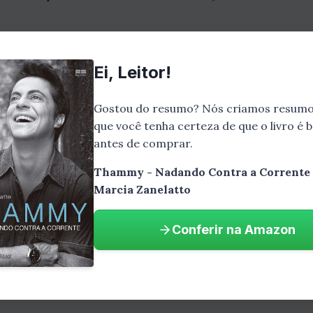
escência
Ei, Leitor!
 São Paulo, em 1987. Ela é filha do humorista Gre
 se sentiu diferente dos outros meninos. Ela não 
Gostou do resumo? Nós criamos resumo
que você tenha certeza de que o livro é
de boneca.
antes de comprar.
lying na escola. Os colegas a chamavam de "viado"
Thammy - Nadando Contra a Corrente 
m medo. Ela não sabia como lidar com o preconceit
Marcia Zanelatto
ansição
Conferir na Amazon
iu fazer a cirurgia de redesignação sexual. Ela sa
minada a viver sua vida de acordo com sua identidad