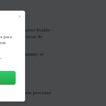
×
tchen e do cantor Evaldo
gostava de brincar de
s para
 bom
 e "bicha". Thammy se
-
o.
bia que seria um processo
e de gênero.