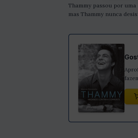
Thammy passou por uma sé
mas Thammy nunca desisti
Gost
Apro
faze