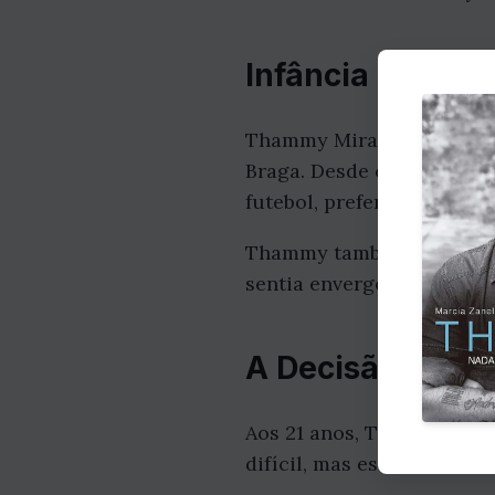
Infância e Adol
Thammy Miranda nasceu em
Braga. Desde cedo, Thammy
futebol, preferia brincar 
Thammy também sofria bul
sentia envergonhada e co
A Decisão de Tr
Aos 21 anos, Thammy decid
difícil, mas estava deter