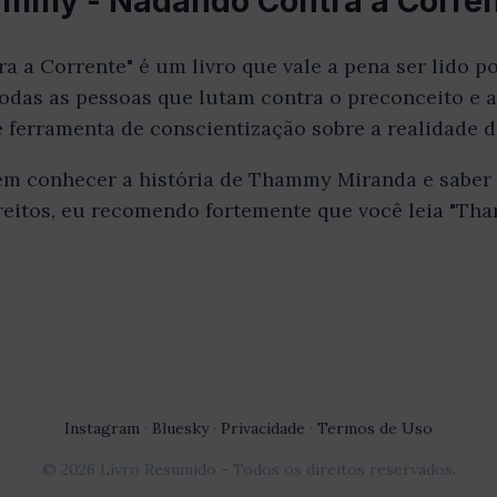
ammy - Nadando Contra a Corre
a Corrente" é um livro que vale a pena ser lido po
todas as pessoas que lutam contra o preconceito e a
ferramenta de conscientização sobre a realidade d
em conhecer a história de Thammy Miranda e saber 
ireitos, eu recomendo fortemente que você leia "T
Instagram
·
Bluesky
·
Privacidade
·
Termos de Uso
© 2026 Livro Resumido - Todos os direitos reservados.