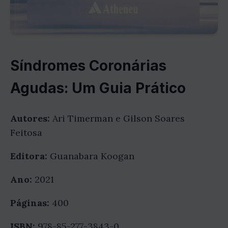
Síndromes Coronárias
Agudas: Um Guia Prático
Autores:
Ari Timerman e Gilson Soares
Feitosa
Editora:
Guanabara Koogan
Ano:
2021
Páginas:
400
ISBN:
978-85-277-3843-0