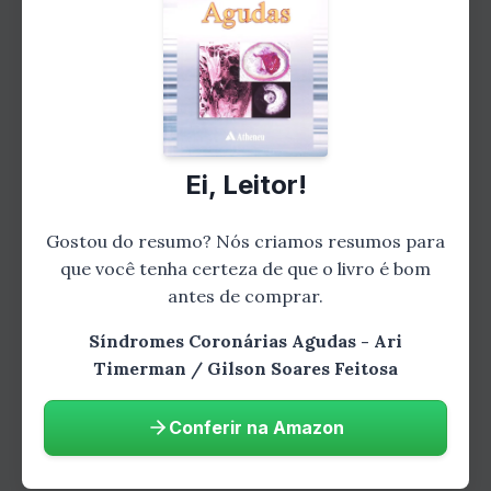
inesquecível.
Comprar na Amazon
Ei, Leitor!
O livro é dividido em três partes:
Gostou do resumo? Nós criamos resumos para
Parte 1:
Fundamentos das SCAs
que você tenha certeza de que o livro é bom
antes de comprar.
Parte 2:
Diagnóstico das SCAs
Parte 3:
Tratamento das SCAs
Síndromes Coronárias Agudas - Ari
Timerman / Gilson Soares Feitosa
Parte 1: Fundamentos das
Conferir na Amazon
SCAs