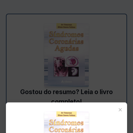
Gostou do resumo? Leia o livro
completo!
×
Aprofunde-se nesta história
emocionante e descubra todos os
detalhes que fazem desta uma leitura